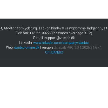
, Afdeling for Rygkirurgi, Led- og Bindevævssygdomme, Indgang 5, st
Telefon: +45 22100227 (besvares hverdage 9-12)
E-mail: support@zitelab.dk
LinkedIn:
www.linkedin.com/company/danbio
Web:
danbio-online.dk
| version:
ZiteLab PRO 1.0.1.2026.31.6
/.1
Om DANBIO