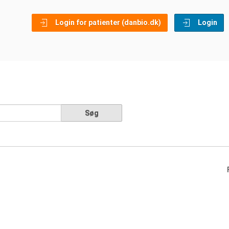
Login for patienter (danbio.dk)
Login