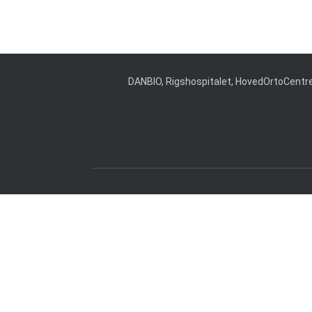
DANBIO, Rigshospitalet, HovedOrtoCentret