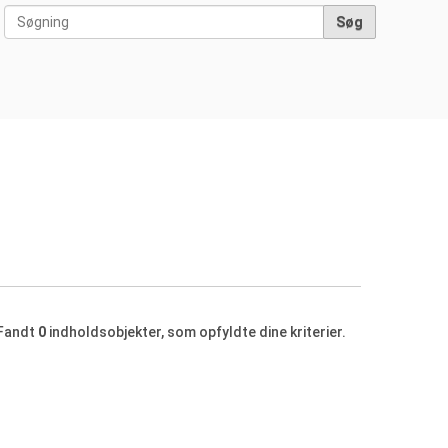
Søg
Avanceret søgning
Søg
Fandt
0
indholdsobjekter, som opfyldte dine kriterier.