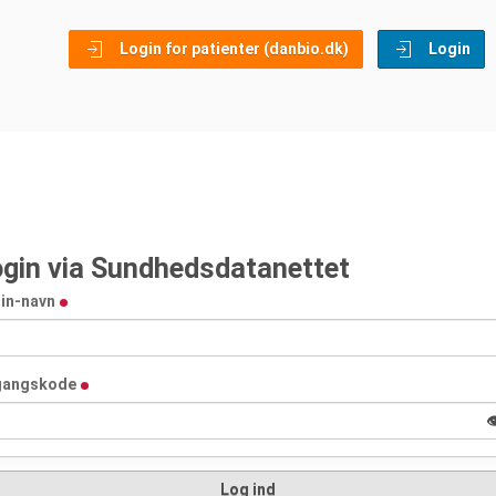
Login for patienter (danbio.dk)
Login
gin via Sundhedsdatanettet
in-navn
gangskode

Log ind