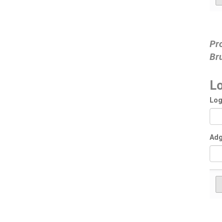
Pr
Br
L
Log
Ad