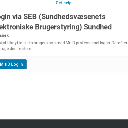
Get help
.
ogin via SEB (Sundhedsvæsenets
ektroniske Brugerstyring) Sundhed
mærk
kal tilknytte til din bruger konti med MitID professional log-in. Derefter
bruge den feature.
MitID Log in