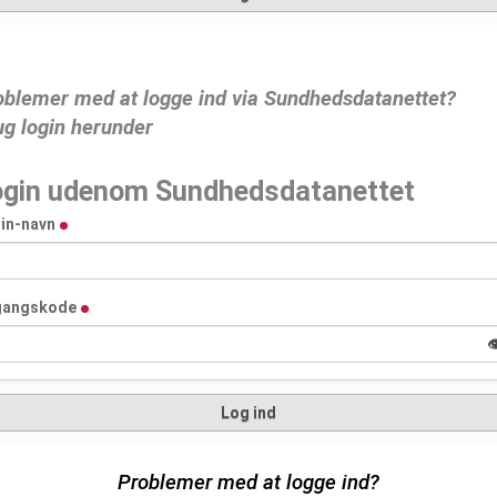
oblemer med at logge ind via Sundhedsdatanettet?
ug login herunder
ogin udenom Sundhedsdatanettet
in-navn
gangskode

Log ind
Problemer med at logge ind?