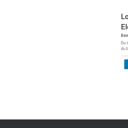
L
El
Be
Du s
du 